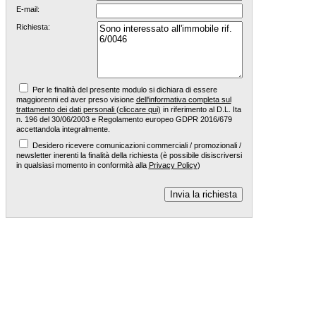
E-mail:
Richiesta:
Per le finalità del presente modulo si dichiara di essere
maggiorenni ed aver preso visione
dell'informativa completa sul
trattamento dei dati personali (cliccare qui)
in riferimento al D.L. Ita
n. 196 del 30/06/2003 e Regolamento europeo GDPR 2016/679
accettandola integralmente.
Desidero ricevere comunicazioni commerciali / promozionali /
newsletter inerenti la finalità della richiesta (è possibile disiscriversi
in qualsiasi momento in conformità alla
Privacy Policy
)