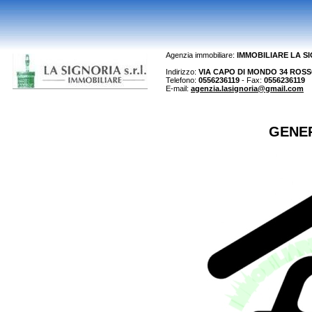
Agenzia immobiliare:
IMMOBILIARE LA S
Indirizzo:
VIA CAPO DI MONDO 34 ROSSO 
Telefono:
0556236119
- Fax:
0556236119
E-mail:
agenzia.lasignoria@gmail.com
GENE