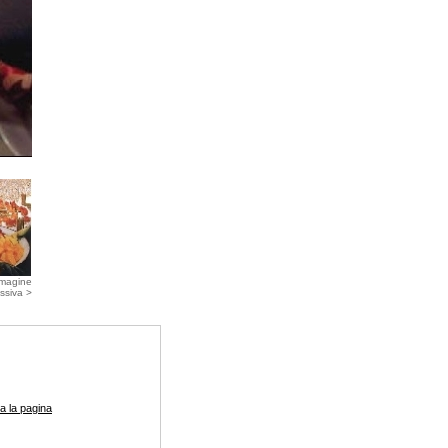
magine
ssiva >
a la pagina