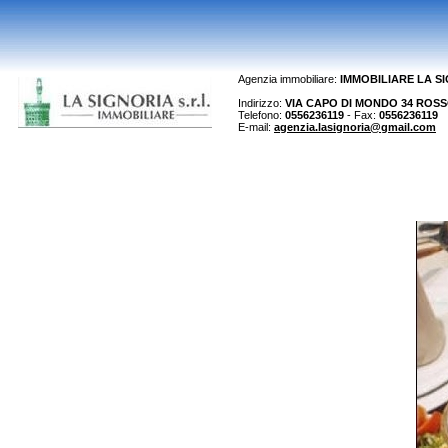
Agenzia immobiliare:
IMMOBILIARE LA S
Indirizzo:
VIA CAPO DI MONDO 34 ROSSO 
Telefono:
0556236119
- Fax:
0556236119
E-mail:
agenzia.lasignoria@gmail.com