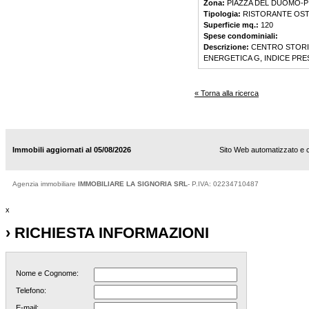
Zona:
PIAZZA DEL DUOMO-PI
Tipologia:
RISTORANTE OST
Superficie mq.:
120
Spese condominiali:
Descrizione:
CENTRO STORIC
ENERGETICA G, INDICE PR
« Torna alla ricerca
Immobili aggiornati al 05/08/2026
Sito Web automatizzato e 
Agenzia immobiliare
IMMOBILIARE LA SIGNORIA SRL
- P.IVA: 02234710487
x
› RICHIESTA INFORMAZIONI
Nome e Cognome:
Telefono:
E-mail: