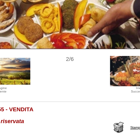
2/6
agine
Im
ente
Succe
55 - VENDITA
 riservata
Stamp