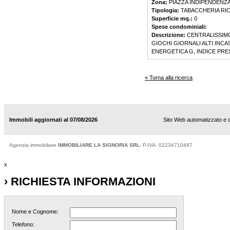
Zona:
PIAZZA INDIPENDENZ
Tipologia:
TABACCHERIA RIC
Superficie mq.:
0
Spese condominiali:
Descrizione:
CENTRALISSIMO
GIOCHI GIORNALI ALTI INCA
ENERGETICA G, INDICE PR
« Torna alla ricerca
Immobili aggiornati al 07/08/2026
Sito Web automatizzato e 
Agenzia immobiliare
IMMOBILIARE LA SIGNORIA SRL
- P.IVA: 02234710487
x
› RICHIESTA INFORMAZIONI
Nome e Cognome:
Telefono: