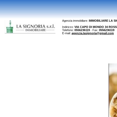
Agenzia immobiliare:
IMMOBILIARE LA S
Indirizzo:
VIA CAPO DI MONDO 34 ROSSO 
Telefono:
0556236119
- Fax:
0556236119
E-mail:
agenzia.lasignoria@gmail.com