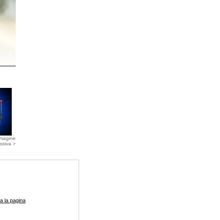
magine
ssiva >
a la pagina