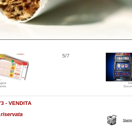
5/7
agine
Im
ente
Succe
73 - VENDITA
 riservata
Stamp