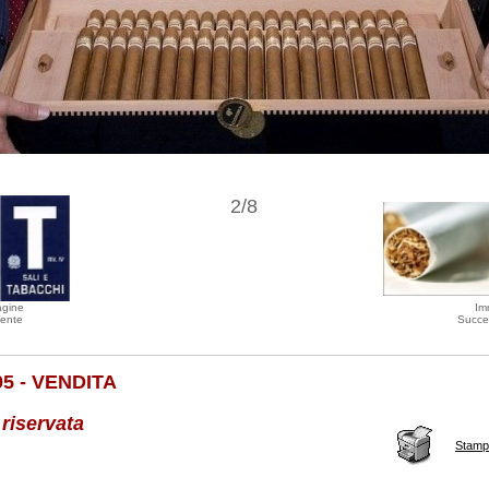
2/8
agine
Im
ente
Succe
95 - VENDITA
 riservata
Stamp