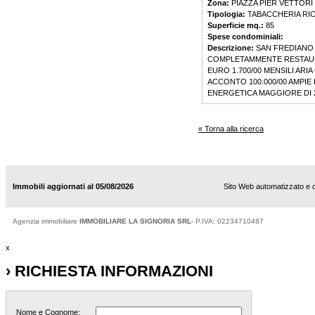
Zona:
PIAZZA PIER VETTORI
Tipologia:
TABACCHERIA RIC
Superficie mq.:
85
Spese condominiali:
Descrizione:
SAN FREDIANO 
COMPLETAMMENTE RESTAURA
EURO 1.700/00 MENSILI AR
ACCONTO 100.000/00 AMPIE
ENERGETICA MAGGIORE DI 
« Torna alla ricerca
Immobili aggiornati al 05/08/2026
Sito Web automatizzato e 
Agenzia immobiliare
IMMOBILIARE LA SIGNORIA SRL
- P.IVA: 02234710487
x
› RICHIESTA INFORMAZIONI
Nome e Cognome: