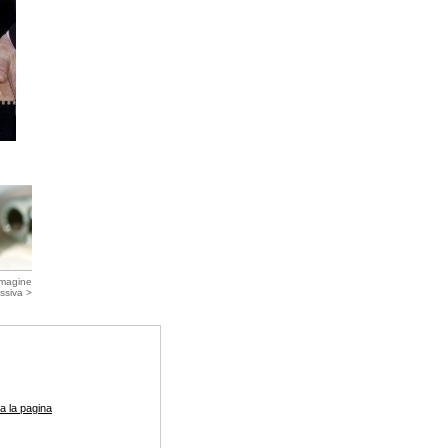
magine
ssiva >
a la pagina