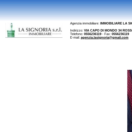
Agenzia immobiliare:
IMMOBILIARE LA S
Indirizzo:
VIA CAPO DI MONDO 34 ROSSO 
Telefono:
0556236119
- Fax:
0556236119
E-mail:
agenzia.lasignoria@gmail.com