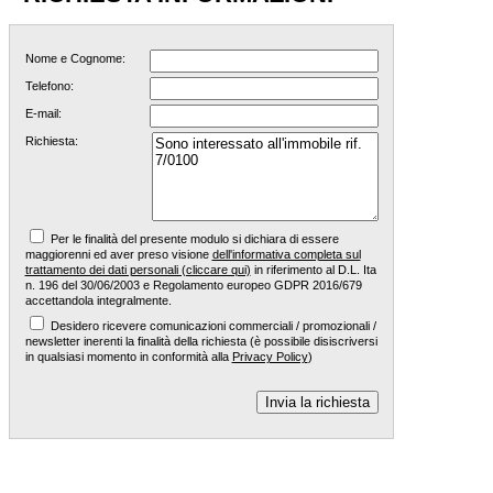
Nome e Cognome:
Telefono:
E-mail:
Richiesta:
Per le finalità del presente modulo si dichiara di essere
maggiorenni ed aver preso visione
dell'informativa completa sul
trattamento dei dati personali (cliccare qui)
in riferimento al D.L. Ita
n. 196 del 30/06/2003 e Regolamento europeo GDPR 2016/679
accettandola integralmente.
Desidero ricevere comunicazioni commerciali / promozionali /
newsletter inerenti la finalità della richiesta (è possibile disiscriversi
in qualsiasi momento in conformità alla
Privacy Policy
)