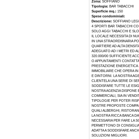
Zona:
SOFFIANO
Tipologia:
BAR TABACCHI
Superficie mq.:
150
Spese condominiali:
Descrizione:
SOFFIANO LEGN
4 SPORTI BAR TABACCHI CO
SOLO AGGI TABACCHI E SLOT
IL LOCALE NECESSITA DI 
IN UNA STRAORDI9NARIA P
QUARTIERE AD ALTA DENSITA 
ADEGUATO AD I METRI ED A
320.000/00 SUFFICIENTE AC
O APPUNTAMENTI CONTATTAR
PRESTAZIONE ENERGETICA 
IMMOBILIARE CHE OPERA IN
E DINTORNI. LA NOSTRA AGE
CLIENTELA UNA SERIE DI SE
SODDISFARE TUTTE LE ESIGE
NOSTRA AGENZIA DISPONE E
COMMERCIALI, SIA IN VENDI
TIPOLOGIE PER POTER RISP
NOSTRE PROPOSTE COMPAION
QUALI ALBERGHI, RISTORAN
LA NOSTRA RICCA BANCA D
NECESSARIA PER FARE LA SC
PERMETTONO DI CONSIGLIAR
ADATTA A SODDISFARE ANC
SOLUZIONI MIGLIORI.