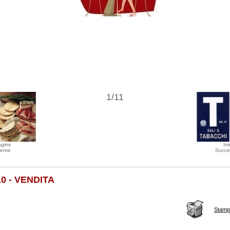
1/11
agine
Im
ente
Succe
10 - VENDITA
Stamp