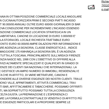
Richie
7/0110
e-mail
AIA IN OTTIMA POSIZIONE COMMERCIALE LOCALE ANGOLARE
N CUCINA AUTORIZZATA PRIMI E SECONDI PIATTI INCASSO
 90.000/00 ANNUALI OLTRE EURO 600/00 GIORNALIERI DI BAR
NUOVA CONDUZIONE PER INCREMENTARE L'INCASSO ESSENDO
OSIZIONE COMMERCIALE LOCATION STRATEGICA IN UN
ABITATIVA IL CANONE DI LOCAZIONE DI EURO 3.000/000 E'
LLA STORIA DEL LOCALE RICHIESTA TRATTABILE EURO
CONTO EURO 60.000/00 AMPIE DILAZIONI PER INFORMAZIONI E
E AGENZIA LA SIGNORIA, CLASSE ENERGETICA G , INDICE
MAGGIORE 175 KWH/MQA LA SIGNORIA SRL È UN AGENZIA
 TUTTA LA TOSCANA, PRINCIPALMENTE SULL'AREA DI FIRENZE
NZIA NASCE NEL 1998 CON L'OBIETTIVO DI OFFRIRE ALLA
RVIZI ALTAMENTE SPECIALIZZATI E QUALIFICATI IN GRADO DI
NZE DEI CLIENTI SIA NAZIONALI CHE INTERNAZIONALI. LA
 GESTISCE UN AMPIO NUMERO DI IMMOBILI, RESIDENZIALI E
TA CHE IN AFFITTO, DI VARIE METRATURE, CANONI E
ONDERE ALLE DIVERSE ESIGENZE DEI NOSTRI CLIENTI. TRA LE
O VILLE, APPARTAMENTI, ATTIVITÀ COMMERCIALI; TRA I
TI BAR, AFFITTACAMERE E TABACCHERIE. POSSIAMO OFFRIRTI
ATI, MA SOPRATTUTTO POSSIAMO TUTTA LA CONSULENZA
ELTA GIUSTA. LA PREPARAZIONE E L'ESPERIENZA CI
E LA FORMULA CONTRATTUALE DI VENDITA O DI AFFITTO PIÙ
HE ESIGENZE PARTICOLARI E A PROPORRE SEMPRE LE