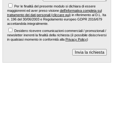
Per le finalità del presente modulo si dichiara di essere
maggiorenni ed aver preso visione
dell'informativa completa sul
trattamento dei dati personali (cliccare qui)
in riferimento al D.L. Ita
n. 196 del 30/06/2003 e Regolamento europeo GDPR 2016/679
accettandola integralmente.
Desidero ricevere comunicazioni commerciali / promozionali /
newsletter inerenti la finalità della richiesta (è possibile disiscriversi
in qualsiasi momento in conformità alla
Privacy Policy
)