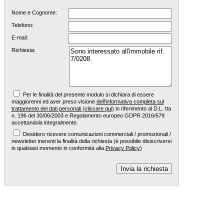
Nome e Cognome:
Telefono:
E-mail:
Richiesta:
Per le finalità del presente modulo si dichiara di essere
maggiorenni ed aver preso visione
dell'informativa completa sul
trattamento dei dati personali (cliccare qui)
in riferimento al D.L. Ita
n. 196 del 30/06/2003 e Regolamento europeo GDPR 2016/679
accettandola integralmente.
Desidero ricevere comunicazioni commerciali / promozionali /
newsletter inerenti la finalità della richiesta (è possibile disiscriversi
in qualsiasi momento in conformità alla
Privacy Policy
)