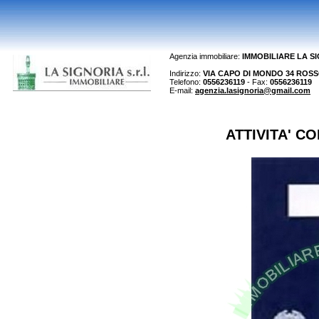
Agenzia immobiliare:
IMMOBILIARE LA S
Indirizzo:
VIA CAPO DI MONDO 34 ROSSO 
Telefono:
0556236119
- Fax:
0556236119
E-mail:
agenzia.lasignoria@gmail.com
ATTIVITA' C