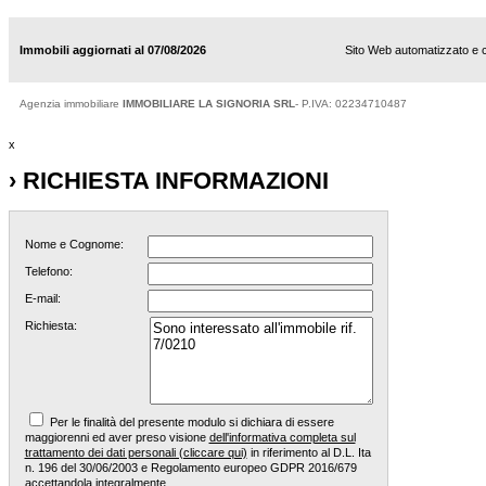
Immobili aggiornati al 07/08/2026
Sito Web automatizzato e 
Agenzia immobiliare
IMMOBILIARE LA SIGNORIA SRL
- P.IVA: 02234710487
x
› RICHIESTA INFORMAZIONI
Nome e Cognome:
Telefono:
E-mail:
Richiesta:
Per le finalità del presente modulo si dichiara di essere
maggiorenni ed aver preso visione
dell'informativa completa sul
trattamento dei dati personali (cliccare qui)
in riferimento al D.L. Ita
n. 196 del 30/06/2003 e Regolamento europeo GDPR 2016/679
accettandola integralmente.