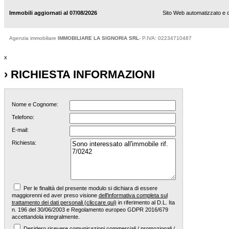
Immobili aggiornati al 07/08/2026
Sito Web automatizzato e 
Agenzia immobiliare
IMMOBILIARE LA SIGNORIA SRL
- P.IVA: 02234710487
x
› RICHIESTA INFORMAZIONI
Nome e Cognome:
Telefono:
E-mail:
Richiesta:
Per le finalità del presente modulo si dichiara di essere
maggiorenni ed aver preso visione
dell'informativa completa sul
trattamento dei dati personali (cliccare qui)
in riferimento al D.L. Ita
n. 196 del 30/06/2003 e Regolamento europeo GDPR 2016/679
accettandola integralmente.
Desidero ricevere comunicazioni commerciali / promozionali /