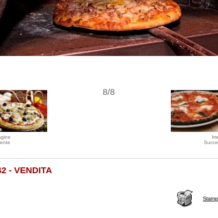
8/8
agine
Im
ente
Succe
42 - VENDITA
Stamp