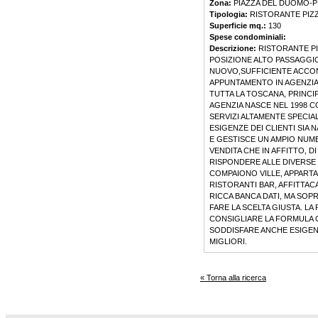
Zona:
PIAZZA DEL DUOMO-PI
Tipologia:
RISTORANTE PIZ
Superficie mq.:
130
Spese condominiali:
Descrizione:
RISTORANTE P
POSIZIONE ALTO PASSAGGIO
NUOVO,SUFFICIENTE ACCONT
APPUNTAMENTO IN AGENZIA.
TUTTA LA TOSCANA, PRINCI
AGENZIA NASCE NEL 1998 CO
SERVIZI ALTAMENTE SPECIAL
ESIGENZE DEI CLIENTI SIA 
E GESTISCE UN AMPIO NUMER
VENDITA CHE IN AFFITTO, 
RISPONDERE ALLE DIVERSE 
COMPAIONO VILLE, APPARTAM
RISTORANTI BAR, AFFITTAC
RICCA BANCA DATI, MA SO
FARE LA SCELTA GIUSTA. L
CONSIGLIARE LA FORMULA C
SODDISFARE ANCHE ESIGEN
MIGLIORI.
« Torna alla ricerca