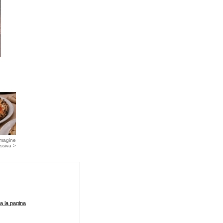
magine
ssiva >
a la pagina