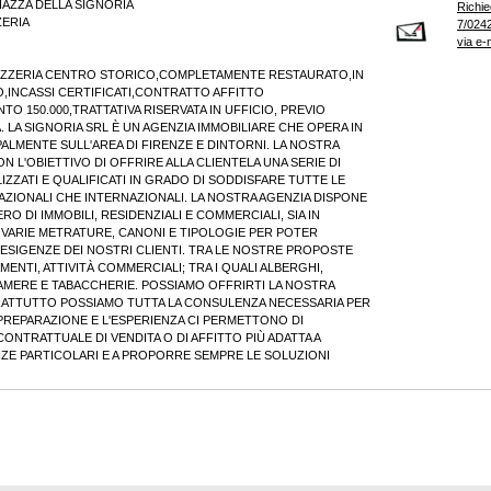
AZZA DELLA SIGNORIA
Richie
ZERIA
7/0242
via e-
IZZERIA CENTRO STORICO,COMPLETAMENTE RESTAURATO,IN
,INCASSI CERTIFICATI,CONTRATTO AFFITTO
O 150.000,TRATTATIVA RISERVATA IN UFFICIO, PREVIO
 LA SIGNORIA SRL È UN AGENZIA IMMOBILIARE CHE OPERA IN
PALMENTE SULL'AREA DI FIRENZE E DINTORNI. LA NOSTRA
N L'OBIETTIVO DI OFFRIRE ALLA CLIENTELA UNA SERIE DI
IZZATI E QUALIFICATI IN GRADO DI SODDISFARE TUTTE LE
NAZIONALI CHE INTERNAZIONALI. LA NOSTRA AGENZIA DISPONE
O DI IMMOBILI, RESIDENZIALI E COMMERCIALI, SIA IN
DI VARIE METRATURE, CANONI E TIPOLOGIE PER POTER
ESIGENZE DEI NOSTRI CLIENTI. TRA LE NOSTRE PROPOSTE
ENTI, ATTIVITÀ COMMERCIALI; TRA I QUALI ALBERGHI,
AMERE E TABACCHERIE. POSSIAMO OFFRIRTI LA NOSTRA
PRATTUTTO POSSIAMO TUTTA LA CONSULENZA NECESSARIA PER
A PREPARAZIONE E L'ESPERIENZA CI PERMETTONO DI
ONTRATTUALE DI VENDITA O DI AFFITTO PIÙ ADATTA A
ZE PARTICOLARI E A PROPORRE SEMPRE LE SOLUZIONI