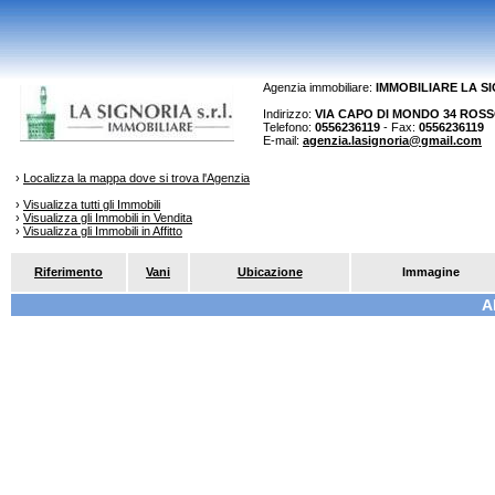
Agenzia immobiliare:
IMMOBILIARE LA S
Indirizzo:
VIA CAPO DI MONDO 34 ROSSO 
Telefono:
0556236119
- Fax:
0556236119
E-mail:
agenzia.lasignoria@gmail.com
›
Localizza la mappa dove si trova l'Agenzia
›
Visualizza tutti gli Immobili
›
Visualizza gli Immobili in Vendita
›
Visualizza gli Immobili in Affitto
Riferimento
Vani
Ubicazione
Immagine
A