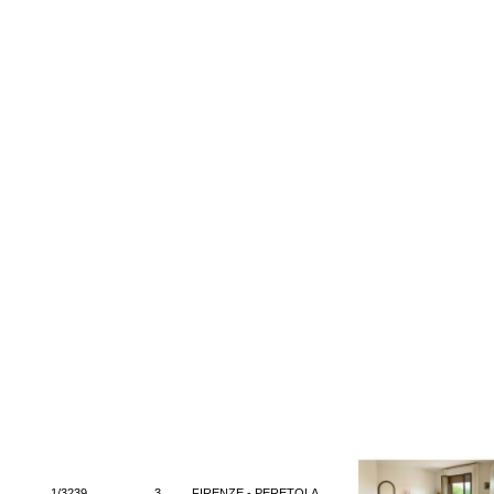
1/3239
3
FIRENZE - PERETOLA